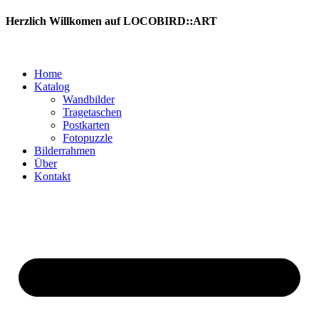
Zum
Herzlich Willkomen auf LOCOBIRD::ART
Inhalt
springen
Home
Katalog
Wandbilder
Tragetaschen
Postkarten
Fotopuzzle
Bilderrahmen
Über
Kontakt