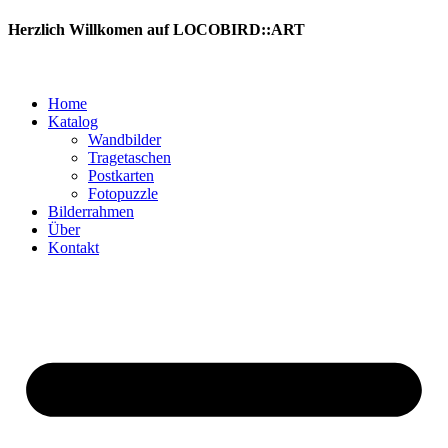
Zum
Herzlich Willkomen auf LOCOBIRD::ART
Inhalt
springen
Home
Katalog
Wandbilder
Tragetaschen
Postkarten
Fotopuzzle
Bilderrahmen
Über
Kontakt