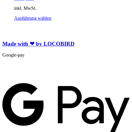
auf
Produktseite
der
inkl. MwSt.
gewählt
Produktsei
werden
gewählt
Dieses
Ausführung wählen
werden
Produkt
weist
mehrere
Varianten
Made with ❤ by LOCOBIRD
auf.
Die
Optionen
Google-pay
können
auf
der
Produktseite
gewählt
werden