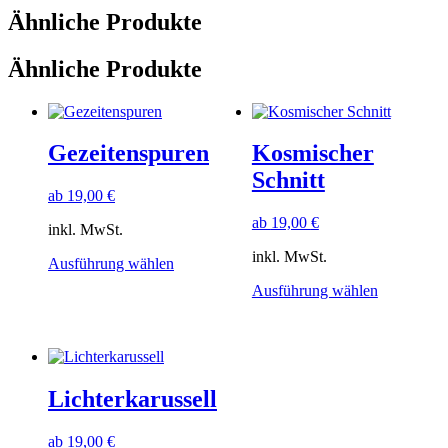
Ähnliche Produkte
Ähnliche Produkte
Gezeitenspuren
Kosmischer
Schnitt
ab
19,00
€
ab
19,00
€
inkl. MwSt.
inkl. MwSt.
Dieses
Ausführung wählen
Produkt
Dieses
Ausführung wählen
weist
Produkt
mehrere
weist
Varianten
mehrere
auf.
Varianten
Die
auf.
Optionen
Lichterkarussell
Die
können
Optionen
auf
können
ab
19,00
€
der